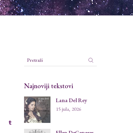
Search
for:
Najnoviji tekstovi
Lana Del Rey
15 jula, 2026
Ellen DeGeneres