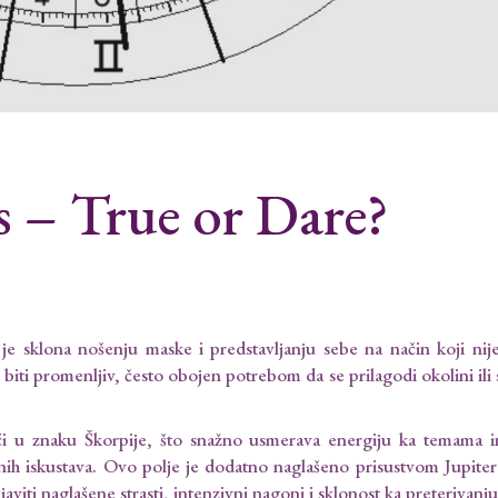
s – True or Dare?
e sklona nošenju maske i predstavljanju sebe na način koji nij
biti promenljiv, često obojen potrebom da se prilagodi okolini ili 
i u znaku Škorpije, što snažno usmerava energiju ka temama i
tnih iskustava. Ovo polje je dodatno naglašeno prisustvom Jupitera
aviti naglašene strasti, intenzivni nagoni i sklonost ka preterivanju