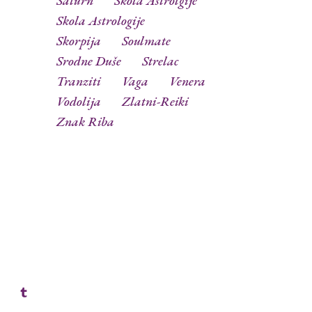
Saturn
Skola Astrolgije
Skola Astrologije
Skorpija
Soulmate
Srodne Duše
Strelac
Tranziti
Vaga
Venera
Vodolija
Zlatni-Reiki
Znak Riba