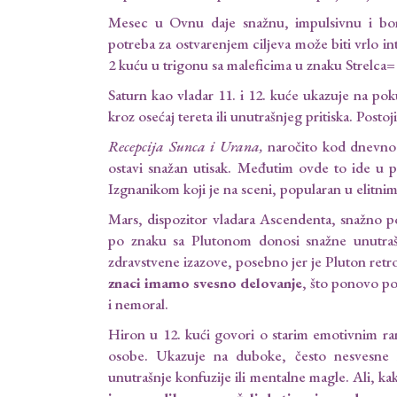
Mesec u Ovnu daje snažnu, impulsivnu i bor
potreba za ostvarenjem ciljeva može biti vrlo i
2 kuću u trigonu sa maleficima u znaku Strelca
Saturn kao vladar 11. i 12. kuće ukazuje na pokuš
kroz osećaj tereta ili unutrašnjeg pritiska. Posto
Recepcija Sunca i Urana,
naročito kod dnevnog 
ostavi snažan utisak. Međutim ovde to ide u 
Izgnanikom koji je na sceni, popularan u elitni
Mars, dispozitor vladara Ascendenta, snažno p
po znaku sa Plutonom donosi snažne unutrašnje
zdravstvene izazove, posebno jer je Pluton ret
znaci imamo svesno delovanje
, što ponovo po
i nemoral.
Hiron u 12. kući govori o starim emotivnim ran
osobe. Ukazuje na duboke, često nesvesne mi
unutrašnje konfuzije ili mentalne magle. Ali, ka