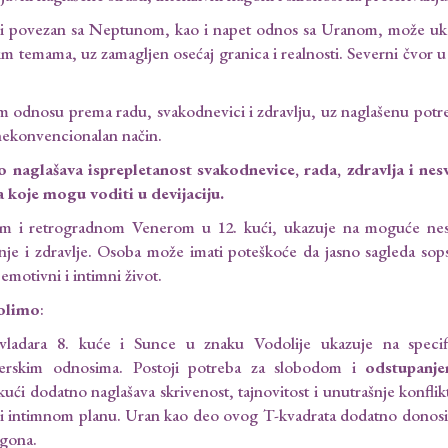
i i povezan sa Neptunom, kao i napet odnos sa Uranom, može uka
enim temama, uz zamagljen osećaj granica i realnosti. Severni čvor
m odnosu prema radu, svakodnevici i zdravlju, uz naglašenu potr
 nekonvencionalan način.
naglašava isprepletanost svakodnevice, rada, zdravlja i nes
 koje mogu voditi u devijaciju.
nom i retrogradnom Venerom u 12. kući, ukazuje na moguće ne
nje i zdravlje. Osoba može imati poteškoće da jasno sagleda sop
emotivni i intimni život.
volimo
:
 vladara 8. kuće i Sunce u znaku Vodolije ukazuje na specif
nerskim odnosima. Postoji potreba za slobodom i
odstupanj
 kući dodatno naglašava skrivenost, tajnovitost i unutrašnje konflik
 i intimnom planu. Uran kao deo ovog T-kvadrata dodatno donosi
agona.