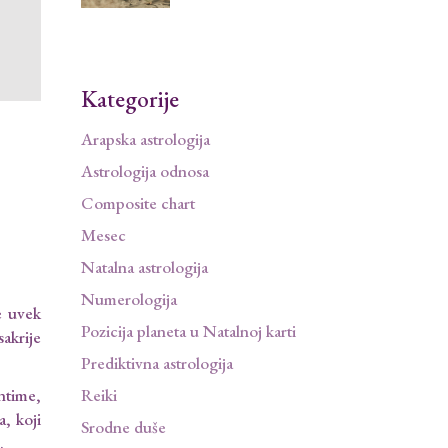
Kategorije
Arapska astrologija
Astrologija odnosa
Composite chart
Mesec
Natalna astrologija
Numerologija
e uvek
Pozicija planeta u Natalnoj karti
sakrije
Prediktivna astrologija
Reiki
ntime,
, koji
Srodne duše
.