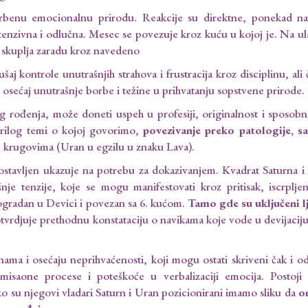
benu emocionalnu prirodu. Reakcije su direktne, ponekad na
ntenzivna i odlučna. Mesec se povezuje kroz kuću u kojoj je. Na ul
= skuplja zaradu kroz navedeno
aj kontrole unutrašnjih strahova i frustracija kroz disciplinu, ali 
ji osećaj unutrašnje borbe i težine u prihvatanju sopstvene prirode.
rođenja, može doneti uspeh u profesiji, originalnost i sposobn
prilog temi o kojoj govorimo,
povezivanje preko patologije, s
m krugovima (Uran u egzilu u znaku Lava).
ostavljen ukazuje na potrebu za dokazivanjem. Kvadrat Saturna i
 tenzije, koje se mogu manifestovati kroz pritisak, iscrpljeno
rogradan u Devici i povezan sa 6. kućom.
Tamo gde su uključeni l
tvrdjuje prethodnu konstataciju o navikama koje vode u devijaciju
ama i osećaju neprihvaćenosti, koji mogu ostati skriveni čak i o
saone procese i poteškoće u verbalizaciji emocija. Postoji 
ko su njegovi vladari Saturn i Uran pozicionirani imamo sliku da
o