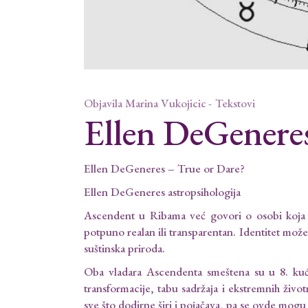
Objavila
Marina Vukojicic
Tekstovi
Ellen DeGenere
Ellen DeGeneres – True or Dare?
Ellen DeGeneres astropsihologija
Ascendent u Ribama već govori o osobi koja j
potpuno realan ili transparentan. Identitet može 
suštinska priroda.
Oba vladara Ascendenta smeštena su u 8. kuć
transformacije, tabu sadržaja i ekstremnih živo
sve što dodirne širi i pojačava, pa se ovde mogu j