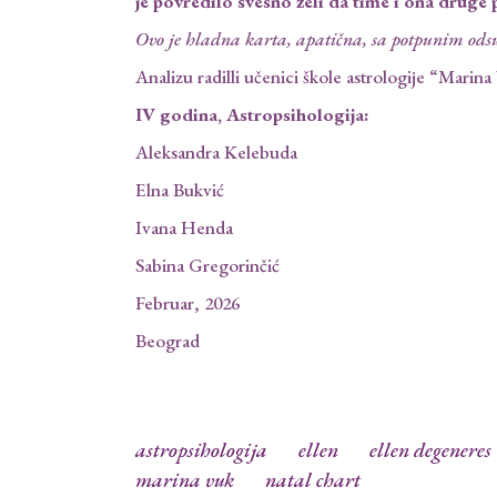
je povredilo svesno želi da time i ona druge 
Ovo je hladna karta, apatična, sa potpunim odsu
Analizu radilli učenici škole astrologije “Mari
IV godina, Astropsihologija:
Aleksandra Kelebuda
Elna Bukvić
Ivana Henda
Sabina Gregorinčić
Februar, 2026
Beograd
astropsihologija
ellen
ellen degeneres
marina vuk
natal chart