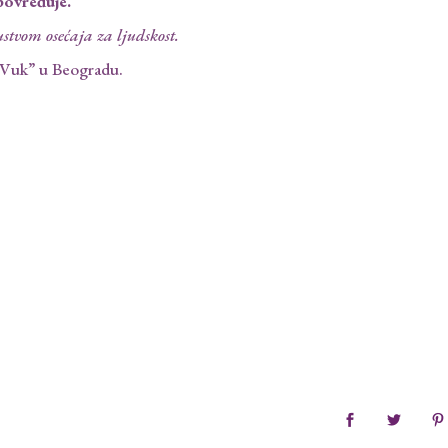
povređuje.
stvom osećaja za ljudskost.
na Vuk” u Beogradu.