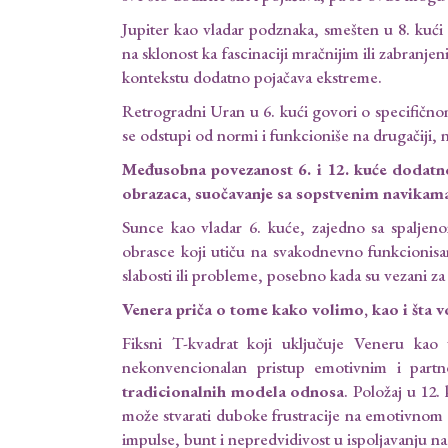
Jupiter kao vladar podznaka, smešten u 8. kuć
na sklonost ka fascinaciji mračnijim ili zabranj
kontekstu dodatno pojačava ekstreme.
Retrogradni Uran u 6. kući govori o specifično
se odstupi od normi i funkcioniše na drugačiji,
Međusobna povezanost 6. i 12. kuće dodatno 
obrazaca, suočavanje sa sopstvenim navikama
Sunce kao vladar 6. kuće, zajedno sa spalje
obrasce koji utiču na svakodnevno funkcionisa
slabosti ili probleme, posebno kada su vezani za 
Venera priča o tome kako volimo, kao i šta 
Fiksni T-kvadrat koji uključuje Veneru kao
nekonvencionalan pristup emotivnim i part
tradicionalnih modela odnosa
. Položaj u 12.
može stvarati duboke frustracije na emotivnom
impulse, bunt i nepredvidivost u ispoljavanju n