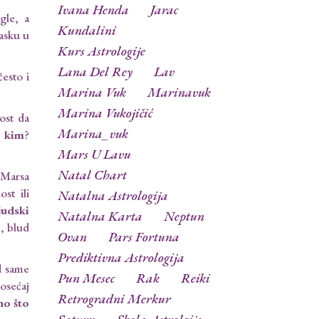
Ivana Henda
Jarac
gle, a
Kundalini
asku u
Kurs Astrologije
Lana Del Rey
Lav
često i
Marina Vuk
Marinavuk
Marina Vukojičić
ost da
Marina_vuk
a kim
?
Mars U Lavu
Natal Chart
 Marsa
st ili
Natalna Astrologija
judski
Natalna Karta
Neptun
, blud
Ovan
Pars Fortuna
Prediktivna Astrologija
d same
Pun Mesec
Rak
Reiki
osećaj
Retrogradni Merkur
no što