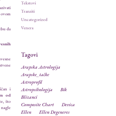
Tekstovi
zivati
Tranziti
 u ovom
Uncategorized
Venera
ebu da
vesnih
Tagovi
svesne
stvene
Arapska Astrologija
Arapske_tačke
Astroprofil
ičan i
Astropsihologija
Bik
em od
Blizanci
te, što
Composite Chart
Devica
 nagle
Ellen
Ellen Degeneres