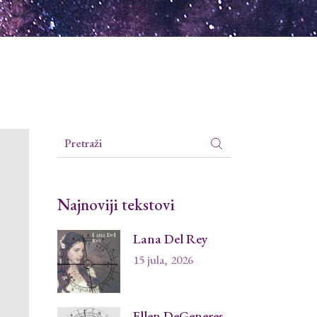
Search
for:
Najnoviji tekstovi
Lana Del Rey
15 jula, 2026
Ellen DeGeneres