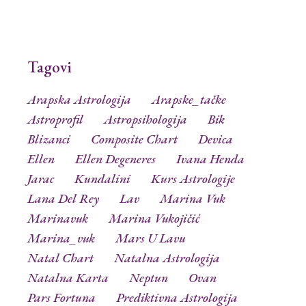
Tagovi
Arapska Astrologija
Arapske_tačke
Astroprofil
Astropsihologija
Bik
Blizanci
Composite Chart
Devica
Ellen
Ellen Degeneres
Ivana Henda
Jarac
Kundalini
Kurs Astrologije
Lana Del Rey
Lav
Marina Vuk
Marinavuk
Marina Vukojičić
Marina_vuk
Mars U Lavu
Natal Chart
Natalna Astrologija
Natalna Karta
Neptun
Ovan
Pars Fortuna
Prediktivna Astrologija