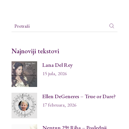
Search
for:
Najnoviji tekstovi
Lana Del Rey
15 jula, 2026
Ellen DeGeneres – True or Dare?
17 februara, 2026
Neptun 29º Riba – Poslednji