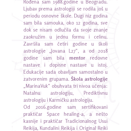
Rođena sam 1988.godine u Beogradu.
Ljubav prema astrologiji se rodila još u
periodu osnovne škole. Dugi niz godina
sam bila samouka, oko 12 godina, sve
dok se nisam odlučila da svoje znanje
zaokružim u jednu formu i celinu.
Završila sam četiri godine u školi
astrologije „Jovana L27“, a od 2018
godine sam bila
mentor
redovne
nastave i dopisne nastave u istoj.
Edukacije sada obavljam samostalno u
zatvorenim grupama.
Škola astrologije
„MarinaVuk“ obuhvata tri nivoa učenja:
Natalnu astrologiju, Prediktivnu
astrologiju i Karmičku astrologiju.
Od 2016.godine sam sertifikovani
praktičar Space healing-a, a nešto
kasnije i praktičar Tradicionalnog Usui
Reikija, Kundalini Reikija i Original Reiki